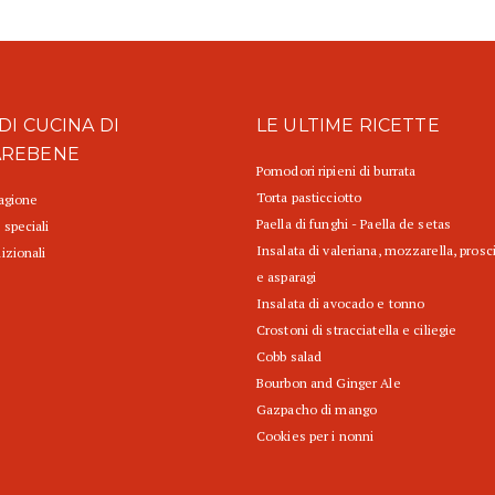
DI CUCINA DI
LE ULTIME RICETTE
AREBENE
Pomodori ripieni di burrata
Torta pasticciotto
tagione
Paella di funghi - Paella de setas
 speciali
Insalata di valeriana, mozzarella, prosc
izionali
e asparagi
Insalata di avocado e tonno
Crostoni di stracciatella e ciliegie
Cobb salad
Bourbon and Ginger Ale
Gazpacho di mango
Cookies per i nonni