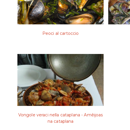
Peoci al cartoccio
Vongole veraci nella cataplana - Amêijoas
na cataplana