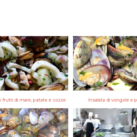
i frutti di mare, patate e cozze
Insalata di vongole e 