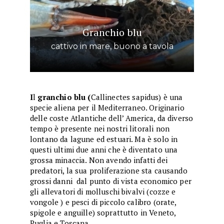
Granchio blu
cattivo in mare, buono a tavola
I
l
granchio blu (
Callinectes sapidus) è una
specie aliena per il Mediterraneo. Originario
delle coste Atlantiche dell’ America, da diverso
tempo è presente nei nostri litorali non
lontano da lagune ed estuari. Ma è solo in
questi ultimi due anni che è diventato una
grossa minaccia. Non avendo infatti dei
predatori, la sua proliferazione sta causando
grossi danni dal punto di vista economico per
gli allevatori di molluschi bivalvi (cozze e
vongole ) e pesci di piccolo calibro (orate,
spigole e anguille) soprattutto in Veneto,
Puglia e Toscana
.