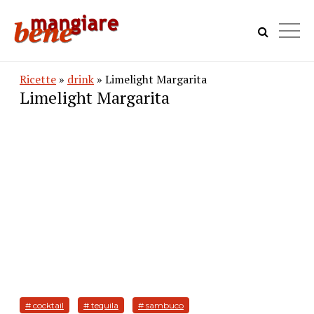
Ricette
»
drink
» Limelight Margarita
Limelight Margarita
# cocktail
# tequila
# sambuco