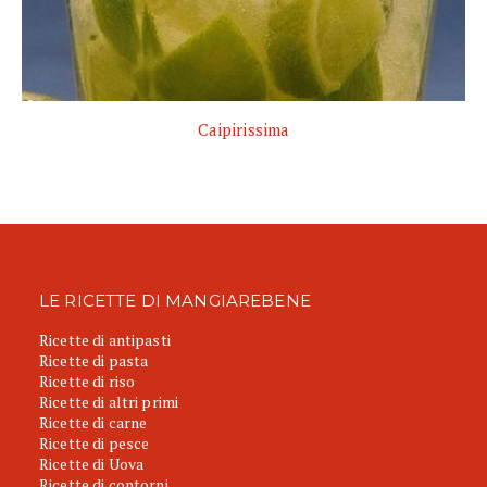
Caipirissima
LE RICETTE DI MANGIAREBENE
Ricette di antipasti
Ricette di pasta
Ricette di riso
Ricette di altri primi
Ricette di carne
Ricette di pesce
Ricette di Uova
Ricette di contorni