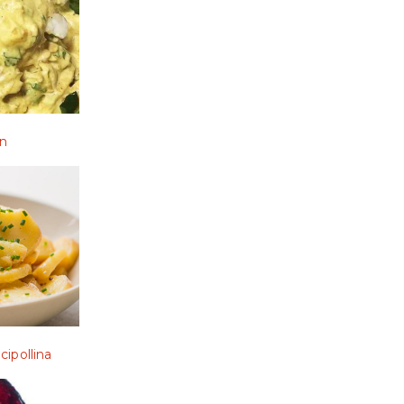
en
cipollina