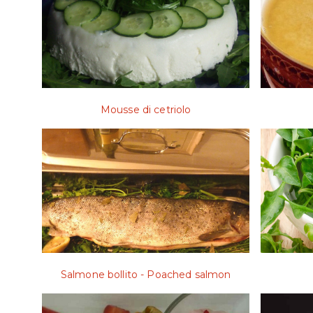
Mousse di cetriolo
Salmone bollito - Poached salmon