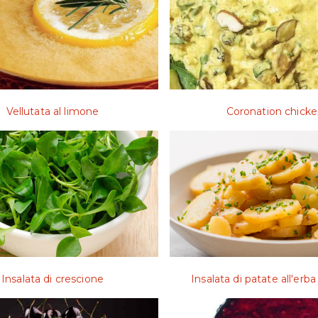
Vellutata al limone
Coronation chick
Insalata di crescione
Insalata di patate all'erba 