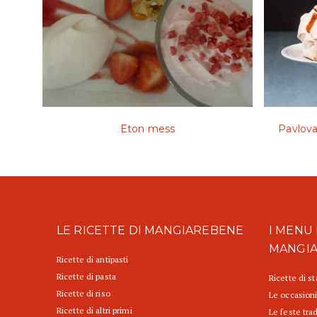
Eton mess
Pavlova 
LE RICETTE DI MANGIAREBENE
I MENU 
MANGI
Ricette di antipasti
Ricette di pasta
Ricette di s
Ricette di riso
Le occasioni
Ricette di altri primi
Le feste trad