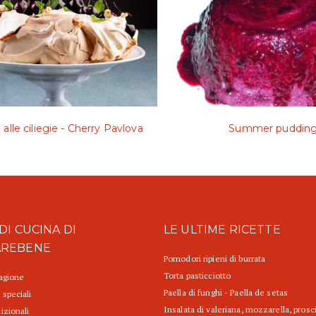
alle ciliegie - Cherry Pavlova
Summer puddin
DI CUCINA DI
LE ULTIME RICETTE
AREBENE
Pomodori ripieni di burrata
Torta pasticciotto
tagione
Paella di funghi - Paella de setas
 speciali
Insalata di valeriana, mozzarella, prosc
izionali