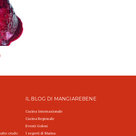
g
IL BLOG DI MANGIAREBENE
Cucina Internazionale
Cucina Regionale
Eventi Golosi
iutto crudo
I segreti di Marina