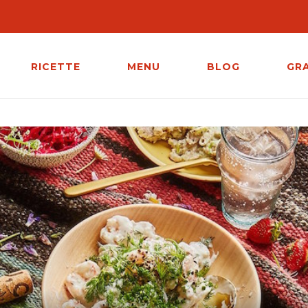
RICETTE
MENU
BLOG
GR