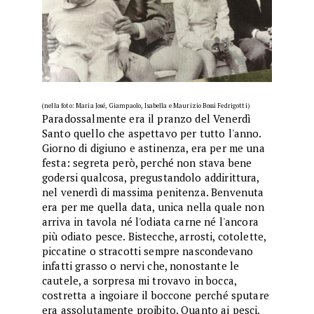
(nella foto: Maria José, Giampaolo, Isabella e Maurizio Bossi Fedrigotti)
Paradossalmente era il pranzo del Venerdì
Santo quello che aspettavo per tutto l'anno.
Giorno di digiuno e astinenza, era per me una
festa: segreta però, perché non stava bene
godersi qualcosa, pregustandolo addirittura,
nel venerdì di massima penitenza. Benvenuta
era per me quella data, unica nella quale non
arriva in tavola né l'odiata carne né l'ancora
più odiato pesce. Bistecche, arrosti, cotolette,
piccatine o stracotti sempre nascondevano
infatti grasso o nervi che, nonostante le
cautele, a sorpresa mi trovavo in bocca,
costretta a ingoiare il boccone perché sputare
era assolutamente proibito. Quanto ai pesci,