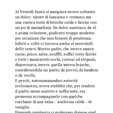
Al Venerdì Santo si mangiava invece soltanto
un dolce: niente di lussuoso e cremoso, ma
una rustica torta di brioche calda e farcita con
un po' di marmellata. Un dolce austriaco, da tè
o prima colazione, giudicato troppo modesto
per occasioni che non fossero di penitenza.
Infatti a volte ci toccava anche al mercoledì
delle ceneri. Nostro padre, che invece amava
carne, pesce, salse, soufflé, soffici torte farcite
e tutti i manicaretti ricchi, costosi ed eleganti,
disprezzava, invece, quella misera brioche,
considerandola un piatto da poveri, da bambini
o da vecchi.
E perciò, autonominandosi autorità
ecclesiastica, aveva stabilito che, per rendere
il piatto meno austero e soffocante, era
permesso accompagnarlo con qualche
cucchiaio di una salsa – anch'essa calda – di
vaniglia.
Fingendo penitenza ci godevamo dunque quel