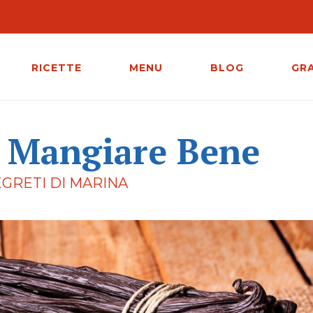
RICETTE
MENU
BLOG
GR
i Mangiare Bene
EGRETI DI MARINA