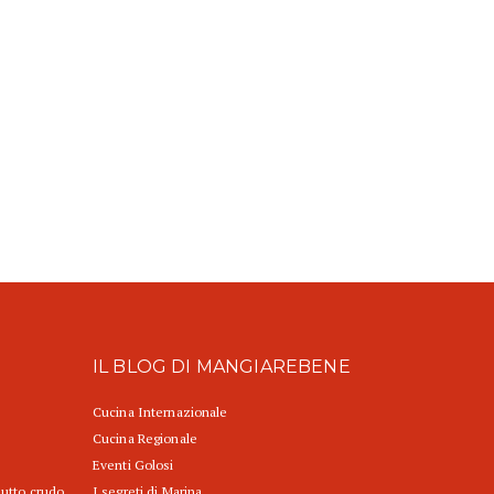
IL BLOG DI MANGIAREBENE
Cucina Internazionale
Cucina Regionale
Eventi Golosi
iutto crudo
I segreti di Marina