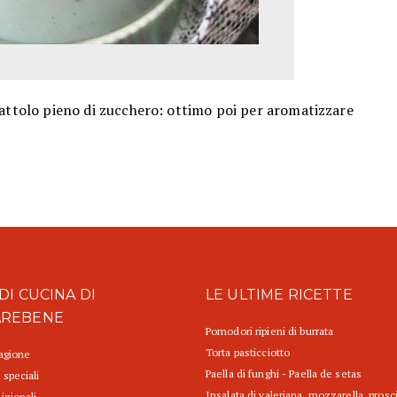
rattolo pieno di zucchero: ottimo poi per aromatizzare
DI CUCINA DI
LE ULTIME RICETTE
AREBENE
Pomodori ripieni di burrata
Torta pasticciotto
tagione
Paella di funghi - Paella de setas
 speciali
Insalata di valeriana, mozzarella, prosc
izionali