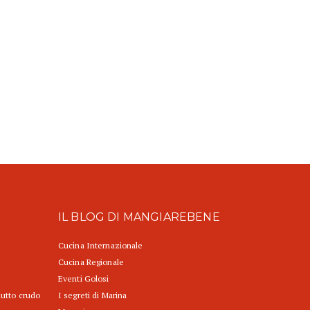
IL BLOG DI MANGIAREBENE
Cucina Internazionale
Cucina Regionale
Eventi Golosi
iutto crudo
I segreti di Marina