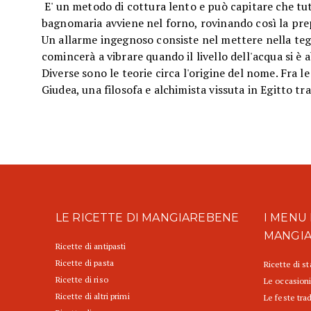
E' un metodo di cottura lento e può capitare che tut
bagnomaria avviene nel forno, rovinando così la pre
Un allarme ingegnoso consiste nel mettere nella teg
comincerà a vibrare quando il livello dell'acqua si è 
Diverse sono le teorie circa l'origine del nome. Fra le
Giudea, una filosofa e alchimista vissuta in Egitto tra
LE RICETTE DI MANGIAREBENE
I MENU 
MANGI
Ricette di antipasti
Ricette di pasta
Ricette di s
Ricette di riso
Le occasioni
Ricette di altri primi
Le feste trad