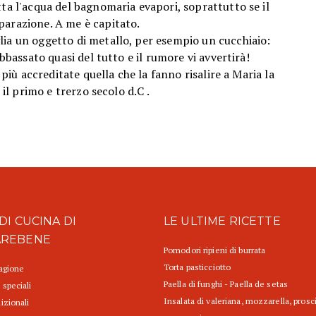
ta l'acqua del bagnomaria evapori, soprattutto se il
parazione. A me è capitato.
lia un oggetto di metallo, per esempio un cucchiaio:
abbassato quasi del tutto e il rumore vi avvertirà!
 più accreditate quella che la fanno risalire a Maria la
 il primo e trerzo secolo d.C .
DI CUCINA DI
LE ULTIME RICETTE
AREBENE
Pomodori ripieni di burrata
Torta pasticciotto
tagione
Paella di funghi - Paella de setas
 speciali
Insalata di valeriana, mozzarella, prosc
izionali