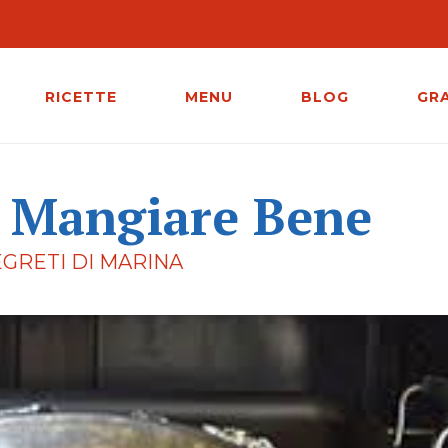
RICETTE
MENU
BLOG
GR
i Mangiare Bene
EGRETI DI MARINA