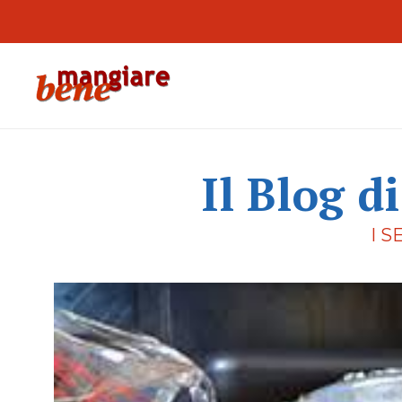
Il Blog d
I S