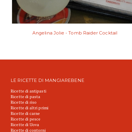
Angelina Jolie - Tomb Raider Cocktail
LE RICETTE DI MANGIAREBENE
Ricette di antipasti
Ricette di pasta
Ricette di riso
Ricette di altri primi
Ricette di carne
Ricette di pesce
Ricette di Uova
Ricette di contorni